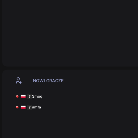
NOWI GRACZE
Smoq
amfa