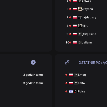
5
ZigZag
6
krzychu
7
najslabszy`
8
Fiji–.
9
[tBt] Klima
10
daiiann
11
diil
12
:(
OSTATNIE POŁĄ
13
.`
3 godzin temu
Smoq
14
E53
3 godzin temu
amfa
15
zavedeya
Pulse