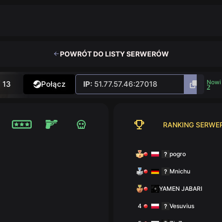
POWRÓT DO LISTY SERWERÓW
Nowi
/ 13
Połącz
IP:
51.77.57.46:27018
2
RANKING SERWE
pogro
Mnichu
YAMEN JABARI
4
Vesuvius