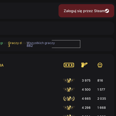
Zaloguj się przez Steam
 gracze
Graczy dzisiaj
Wszystkich graczy
3
882
RA
3 975
816
4 500
1 577
4 665
2 035
4 298
1 668